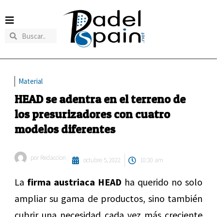
Material
HEAD se adentra en el terreno de
los presurizadores con cuatro
modelos diferentes
por
Redaccion
octubre 5, 2022
10:30 am
La
firma austriaca HEAD
ha querido no solo
ampliar su gama de productos, sino también
cubrir una necesidad cada vez más creciente