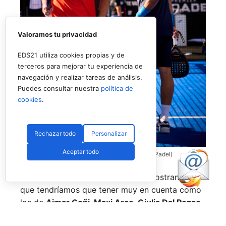
Valoramos tu privacidad
EDS21 utiliza cookies propias y de
terceros para mejorar tu experiencia de
navegación y realizar tareas de análisis.
Puedes consultar nuestra
política de
cookies
.
Rechazar todo
Personalizar
Aceptar todo
Coello y Galán, dos rivales fantásticos (Premier Padel)
Nombres propios que se han ido mostrando y
que tendríamos que tener muy en cuenta como
los de
Aimar Goñi, Maxi Arce, Giulia Dal Pozzo,
más recientemente
Javi Leal
y
Fran Guerrero
y