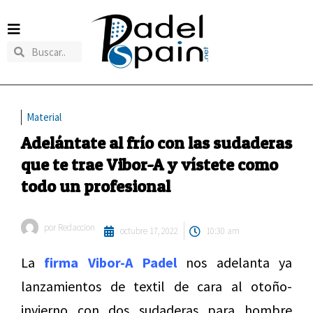
Material
Adelántate al frío con las sudaderas
que te trae Vibor-A y vístete como
todo un profesional
por
Redaccion
octubre 17, 2022
10:30 am
La
firma Vibor-A Padel
nos adelanta ya
lanzamientos de textil de cara al otoño-
invierno con dos sudaderas para hombre