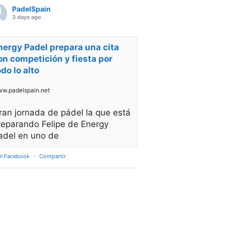
PadelSpain
3 days ago
nergy Padel prepara una cita
on competición y fiesta por
odo lo alto
w.padelspain.net
ran jornada de pádel la que está
reparando Felipe de Energy
adel en uno de
en Facebook
·
Compartir