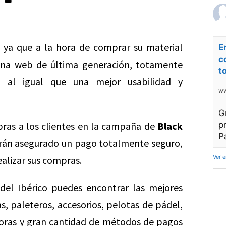
 ya que a la hora de comprar su material
E
c
na web de última generación, totamente
t
a, al igual que una mejor usabilidad y
ww
G
pras a los clientes en la campaña de
Black
p
P
drán asegurado un pago totalmente seguro,
Ver 
ealizar sus compras.
del Ibérico puedes encontrar las mejores
s, paleteros, accesorios, pelotas de pádel,
 horas y gran cantidad de métodos de pagos