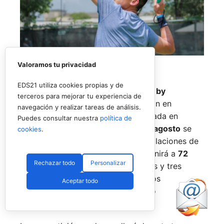
Valoramos tu privacidad
EDS21 utiliza cookies propias y de
El
Rafa Nadal Academy Padel Tour by
terceros para mejorar tu experiencia de
Playtomic
cerrará su primera edición en
navegación y realizar tareas de análisis.
Estados Unidos con una última parada en
Puedes consultar nuestra
política de
Nueva York
, donde del
14 al 16 de agosto
se
cookies
.
disputará el torneo final en las instalaciones de
Reserve Hudson Yards
. La cita reunirá a
72
Rechazar todo
Personalizar
jugadores
, repartidos en 36 parejas y tres
categorías, para decidir a los últimos
Aceptar todo
campeones del circuito en territorio
estadounidense.