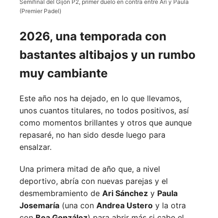
Semifinal del Gijón P2, primer duelo en contra entre Ari y Paula
(Premier Padel)
2026, una temporada con
bastantes altibajos y un rumbo
muy cambiante
Este año nos ha dejado, en lo que llevamos,
unos cuantos titulares, no todos positivos, así
como momentos brillantes y otros que aunque
repasaré, no han sido desde luego para
ensalzar.
Una primera mitad de año que, a nivel
deportivo, abría con nuevas parejas y el
desmembramiento de
Ari Sánchez
y
Paula
Josemaría
(una con
Andrea Ustero
y la otra
con
Bea González
) para abrir más si cabe el