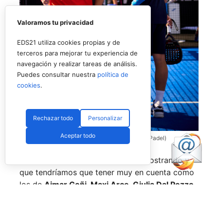
Valoramos tu privacidad
EDS21 utiliza cookies propias y de
terceros para mejorar tu experiencia de
navegación y realizar tareas de análisis.
Puedes consultar nuestra
política de
cookies
.
Rechazar todo
Personalizar
Aceptar todo
Coello y Galán, dos rivales fantásticos (Premier Padel)
Nombres propios que se han ido mostrando y
que tendríamos que tener muy en cuenta como
los de
Aimar Goñi, Maxi Arce, Giulia Dal Pozzo,
más recientemente
Javi Leal
y
Fran Guerrero
y
otros como los de
Miguel Lamperti
o
Alejandra