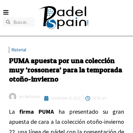
Material
PUMA apuesta por una colección
muy ‘rossonera’ para la temporada
otoño-invierno
por
Redaccion
noviembre 10, 2022
10:30 am
La
firma PUMA
ha presentado su gran
apuesta de cara a la colección otoño-invierno
22, una línea de pádel con la presentación de