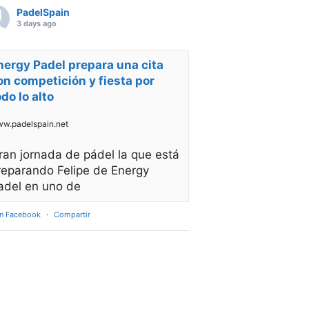
PadelSpain
3 days ago
nergy Padel prepara una cita
on competición y fiesta por
odo lo alto
w.padelspain.net
ran jornada de pádel la que está
reparando Felipe de Energy
adel en uno de
en Facebook
·
Compartir