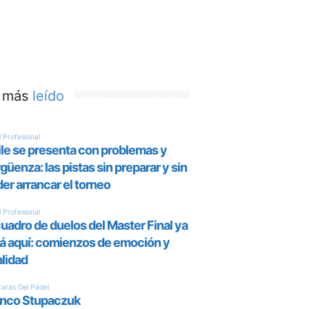
 más
leído