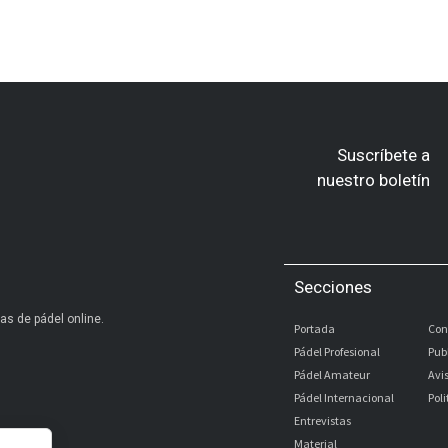
Suscríbete a
nuestro boletín
Secciones
as de pádel online.
Portada
Con
Pádel Profesional
Pub
Pádel Amateur
Avi
Pádel Internacional
Pol
Entrevistas
Material