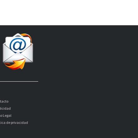
tacto
licidad
so Legal
itica de privacidad