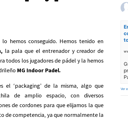
E
c
t
n lo hemos conseguido. Hemos tenido en
,
la pala que el entrenador y creador de
ww
a todos los jugadores de pádel y la hemos
G
drileño
MG Indoor Padel.
p
P
s el ‘packaging’ de la misma, algo que
Ver 
ila de amplio espacio, con diversos
nes de cordones para que elijamos la que
esto de competencia, ya que normalmente la