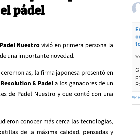
el pádel
E
c
t
Padel Nuestro
vivió en primera persona la
de una importante novedad.
ww
G
ceremonias, la firma japonesa presentó en
p
y
Resolution 8 Padel
a los ganadores de un
P
iales de Padel Nuestro y que contó con una
Ver 
pudieron conocer más cerca las tecnologías,
patillas de la máxima calidad, pensadas y