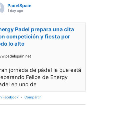
PadelSpain
1 day ago
nergy Padel prepara una cita
on competición y fiesta por
odo lo alto
w.padelspain.net
ran jornada de pádel la que está
reparando Felipe de Energy
adel en uno de
en Facebook
·
Compartir