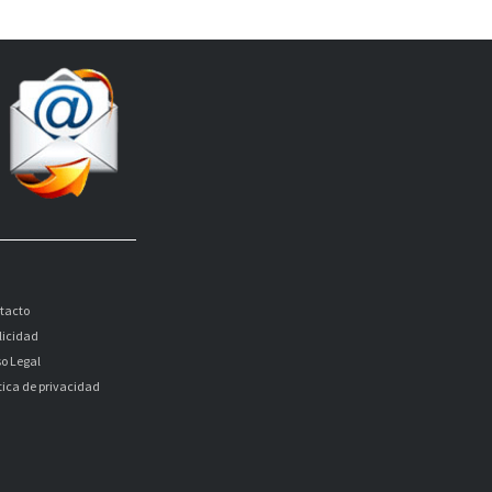
tacto
licidad
so Legal
itica de privacidad