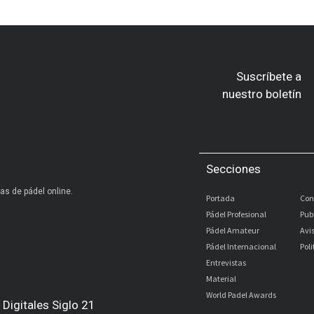
Suscríbete a
nuestro boletín
Secciones
as de pádel online.
Portada
Con
Pádel Profesional
Pub
Pádel Amateur
Avi
Pádel Internacional
Pol
Entrevistas
Material
World Padel Awards
Digitales Siglo 21