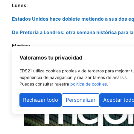
Lunes:
Estados Unidos hace doblete metiendo a sus dos eq
De Pretoria a Londres: otra semana histórica para la
Martes:
Valoramos tu privacidad
Doble despedida del top 8 en las previas femeninas
EDS21 utiliza cookies propias y de terceros para mejorar t
La ciudad del Támesis se rinde al mejor pádel profes
experiencia de navegación y realizar tareas de análisis.
Puedes consultar nuestra
política de cookies
.
Rechazar todo
Personalizar
Aceptar tod