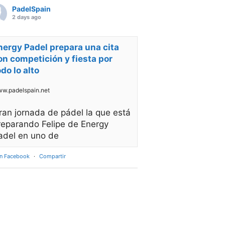
PadelSpain
2 days ago
nergy Padel prepara una cita
on competición y fiesta por
odo lo alto
w.padelspain.net
ran jornada de pádel la que está
reparando Felipe de Energy
adel en uno de
en Facebook
·
Compartir