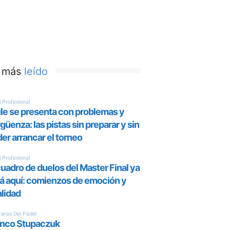
 más
leído