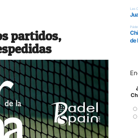
 partidos,
espedidas
En
Ch