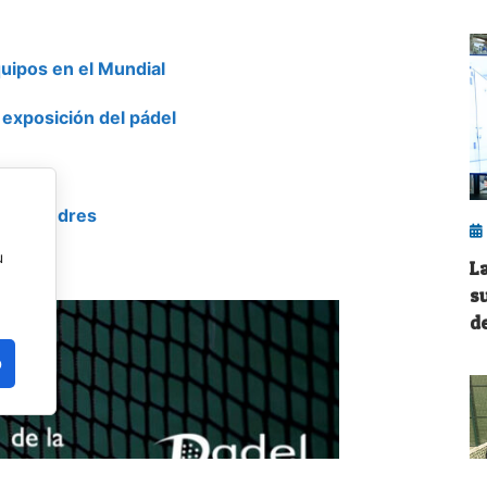
uipos en el Mundial
 exposición del pádel
 de Londres
u
ional
L
s
de
o