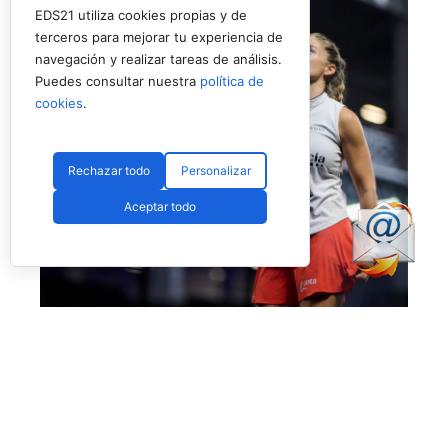
EDS21 utiliza cookies propias y de
terceros para mejorar tu experiencia de
navegación y realizar tareas de análisis.
Puedes consultar nuestra
política de
cookies
.
Rechazar todo
Personalizar
Aceptar todo
No fue el día de Salazar en Londres (Premier Padel)
Más allá de esta polémica, que esperamos no
vuelva a ocurrir, el día nos dejó también la
enorme victoria de
Bea Caldera
y
Carmen
Goenaga
ante unas desdibujadas y casi