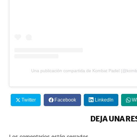
Una publicación compartida de Kombat Padel (@komb
Twitter
Facebook
LinkedIn
W
DEJA UNA RE
Los comentarios están cerrados.