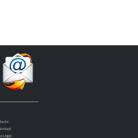
tacto
licidad
so Legal