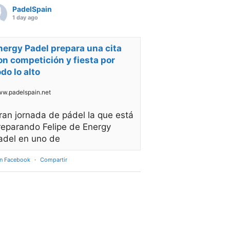
PadelSpain
1 day ago
nergy Padel prepara una cita
on competición y fiesta por
odo lo alto
w.padelspain.net
ran jornada de pádel la que está
reparando Felipe de Energy
adel en uno de
en Facebook
·
Compartir