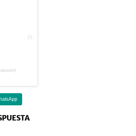
atpadel)
hatsApp
SPUESTA