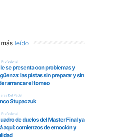
 más
leído