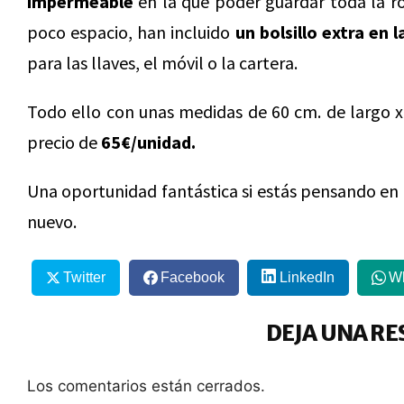
impermeable
en la que poder guardar toda la ro
poco espacio, han incluido
un bolsillo extra en 
para las llaves, el móvil o la cartera.
Todo ello con unas medidas de 60 cm. de largo x
precio de
65€/unidad.
Una oportunidad fantástica si estás pensando en 
nuevo.
Twitter
Facebook
LinkedIn
W
DEJA UNA RE
Los comentarios están cerrados.