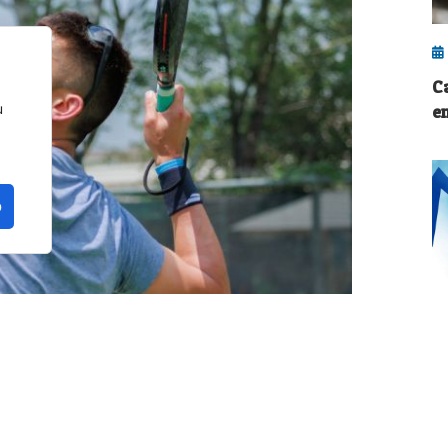
C
u
en
o
A
ará su primera edición en Estados Unidos con
c
 de agosto
se disputará el torneo final en las
P