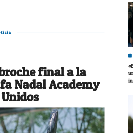
ticia
«
roche final a la
u
Rafa Nadal Academy
i
 Unidos