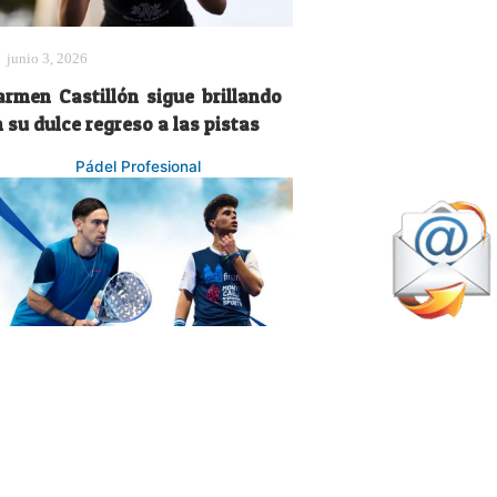
junio 3, 2026
armen Castillón sigue brillando
 su dulce regreso a las pistas
Pádel Profesional
enero 4, 2026
rte, talento y juventud
onformarán la nueva dupla
ereyra-Zamora