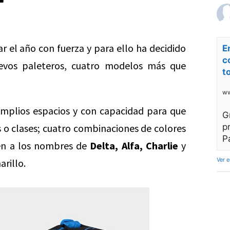
 el año con fuerza y para ello ha decidido
E
c
evos paleteros, cuatro modelos más que
t
ww
amplios espacios y con capacidad para que
G
s o clases; cuatro combinaciones de colores
p
P
en a los nombres de
Delta, Alfa, Charlie
y
Ver 
rillo.