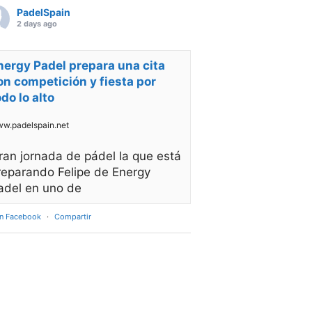
PadelSpain
2 days ago
nergy Padel prepara una cita
on competición y fiesta por
odo lo alto
w.padelspain.net
ran jornada de pádel la que está
reparando Felipe de Energy
adel en uno de
en Facebook
·
Compartir