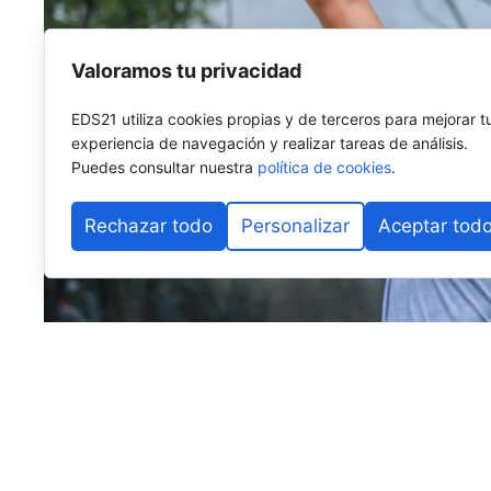
Valoramos tu privacidad
EDS21 utiliza cookies propias y de terceros para mejorar t
experiencia de navegación y realizar tareas de análisis.
Puedes consultar nuestra
política de cookies
.
Rechazar todo
Personalizar
Aceptar tod
El
Rafa Nadal Academy Padel Tour by Playtomic
cerr
una última parada en
Nueva York
, donde del
14 al 16