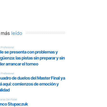
 más
leído