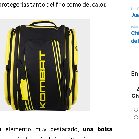
protegerlas tanto del frío como del calor.
En
Ch
 elemento muy destacado,
una bolsa