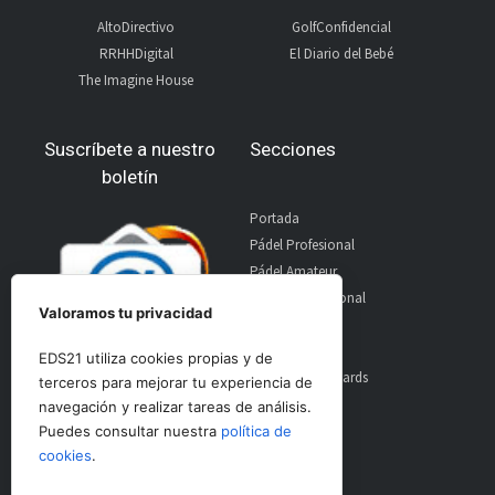
AltoDirectivo
GolfConfidencial
RRHHDigital
El Diario del Bebé
The Imagine House
Suscríbete a nuestro
Secciones
boletín
Portada
Pádel Profesional
Pádel Amateur
Pádel Internacional
Valoramos tu privacidad
Entrevistas
Material
EDS21 utiliza cookies propias y de
World Padel Awards
terceros para mejorar tu experiencia de
Contacto
navegación y realizar tareas de análisis.
Publicidad
Puedes consultar nuestra
política de
Aviso Legal
cookies
.