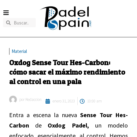
Material
Oxdog Sense Tour Hes-Carbon:
cómo sacar el máximo rendimiento
al control en una pala
por
Redaccion
enero 31, 2023
10:00 am
Entra a escena la nueva
Sense Tour Hes-
Carbon
de
Oxdog Padel,
un modelo
enfocado, esencialmente, al control. Hemos