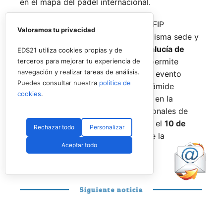
en el mapa del pádel internacional.
De forma paralela al desarrollo del FIP
Valoramos tu privacidad
Promises, la FAP organizará en la misma sede y
fechas los
Internacionales de Andalucía de
EDS21 utiliza cookies propias y de
Menores 2026
. Esta cita paralela permite
terceros para mejorar tu experiencia de
navegación y realizar tareas de análisis.
incorporar la categoría
benjamín
al evento
Puedes consultar nuestra
política de
global, completando así toda la pirámide
cookies
.
formativa.
El plazo para registrarse en la
categoría benjamín de los Internacionales de
Andalucía permanece abierto hasta el
10 de
Rechazar todo
Personalizar
agosto
a través de la web oficial de la
Aceptar todo
Federación.
Siguiente noticia