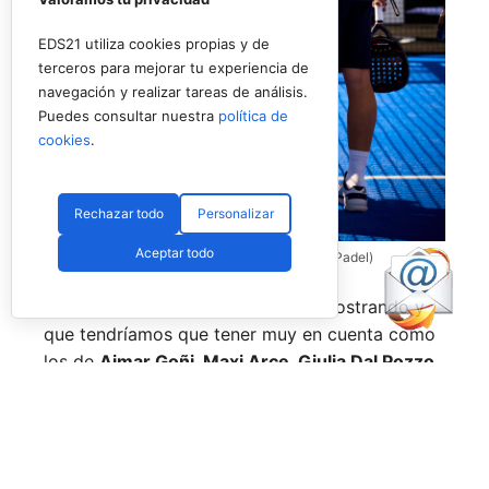
EDS21 utiliza cookies propias y de
terceros para mejorar tu experiencia de
navegación y realizar tareas de análisis.
Puedes consultar nuestra
política de
cookies
.
Rechazar todo
Personalizar
Aceptar todo
Coello y Galán, dos rivales fantásticos (Premier Padel)
Nombres propios que se han ido mostrando y
que tendríamos que tener muy en cuenta como
los de
Aimar Goñi, Maxi Arce, Giulia Dal Pozzo,
más recientemente
Javi Leal
y
Fran Guerrero
y
otros como los de
Miguel Lamperti
o
Alejandra
Salazar,
a los que siempre recordaremos, y que
están en su etapa más «disfrutona» del pádel,