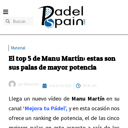
Material
El top 5 de Manu Martín: estas son
sus palas de mayor potencia
por
Redaccion
marzo 15, 2023
10:30 am
Llega un nuevo vídeo de
Manu Martín
en su
canal
‘Mejora tu Pádel’,
y en esta ocasión nos
ofrece un ranking de potencia, el de las cinco
mejores palas en este aspecto a raíz de los