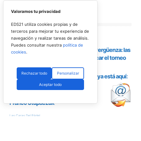
Valoramos tu privacidad
Lo más
leído
EDS21 utiliza cookies propias y de
terceros para mejorar tu experiencia de
navegación y realizar tareas de análisis.
Puedes consultar nuestra
política de
cookies
.
Rechazar todo
Personalizar
Aceptar todo