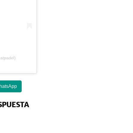
atpadel)
hatsApp
SPUESTA