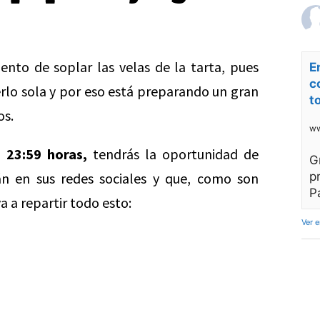
nto de soplar las velas de la tarta, pues
E
c
erlo sola y por eso está preparando un gran
t
os.
ww
s 23:59 horas,
tendrás la oportunidad de
G
n en sus redes sociales y que, como son
p
P
 a repartir todo esto:
Ver 