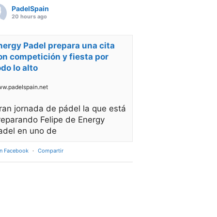
PadelSpain
20 hours ago
nergy Padel prepara una cita
on competición y fiesta por
odo lo alto
w.padelspain.net
ran jornada de pádel la que está
reparando Felipe de Energy
adel en uno de
en Facebook
·
Compartir