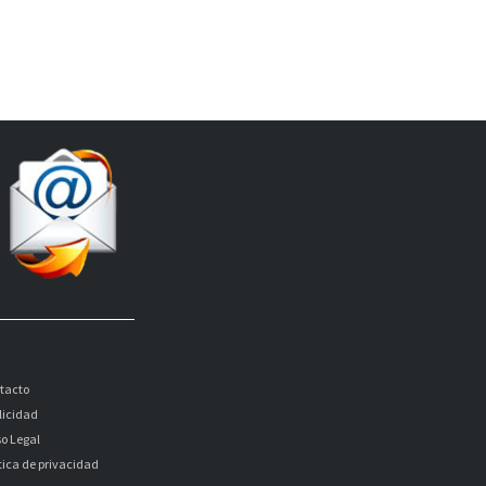
tacto
licidad
so Legal
itica de privacidad