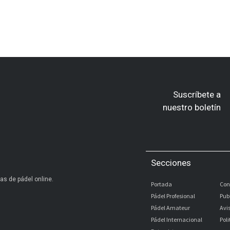
Suscríbete a
nuestro boletín
Secciones
as de pádel online.
Portada
Con
Pádel Profesional
Pub
Pádel Amateur
Avi
Pádel Internacional
Pol