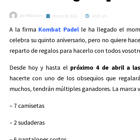
por
Redaccion
marzo 30, 2023
10:20 am
A la firma
Kombat Padel
le ha llegado el mome
celebra su quinto aniversario, pero no quiere hac
reparto de regalos para hacerlo con todos vosotr
Desde hoy y hasta el
próximo 4 de abril a la
hacerte con uno de los obsequios que regalará
muchos, tendrán múltiples ganadores. La marca va
– 7 camisetas
– 2 sudaderas
– 6 pantalones cortos