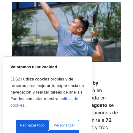
Valoramos tu privacidad
EDS21 utiliza cookies propias y de
El
Rafa Nadal Academy Padel Tour by
terceros para mejorar tu experiencia de
Playtomic
cerrará su primera edición en
navegación y realizar tareas de análisis.
Estados Unidos con una última parada en
Puedes consultar nuestra
política de
Nueva York
, donde del
14 al 16 de agosto
se
cookies
.
disputará el torneo final en las instalaciones de
Reserve Hudson Yards
. La cita reunirá a
72
Rechazar todo
Personalizar
jugadores
, repartidos en 36 parejas y tres