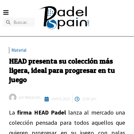
Material
HEAD presenta su colección más
ligera, ideal para progresar en tu
juego
por
Redaccion
abril 6, 2023
12:00 pm
La
firma HEAD Padel
lanza al mercado una
colección pensada para todos aquellos que
quieren progresar en su juego con palas