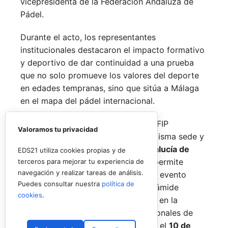
vicepresidenta de la Federación Andaluza de
Pádel.
Durante el acto, los representantes
institucionales destacaron el impacto formativo
y deportivo de dar continuidad a una prueba
que no solo promueve los valores del deporte
en edades tempranas, sino que sitúa a Málaga
en el mapa del pádel internacional.
De forma paralela al desarrollo del FIP
Valoramos tu privacidad
Promises, la FAP organizará en la misma sede y
fechas los
Internacionales de Andalucía de
EDS21 utiliza cookies propias y de
Menores 2026
. Esta cita paralela permite
terceros para mejorar tu experiencia de
navegación y realizar tareas de análisis.
incorporar la categoría
benjamín
al evento
Puedes consultar nuestra
política de
global, completando así toda la pirámide
cookies
.
formativa.
El plazo para registrarse en la
categoría benjamín de los Internacionales de
Andalucía permanece abierto hasta el
10 de