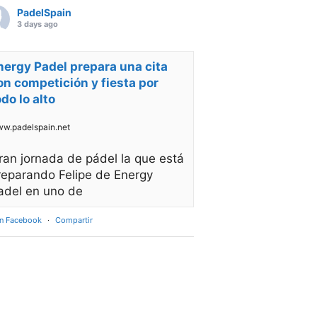
PadelSpain
3 days ago
nergy Padel prepara una cita
on competición y fiesta por
odo lo alto
w.padelspain.net
ran jornada de pádel la que está
reparando Felipe de Energy
adel en uno de
en Facebook
·
Compartir