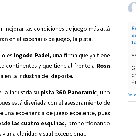
 mejorar las condiciones de juego más allá
E
c
ran en el escenario de juego, la pista.
t
ulo es
Ingode Padel,
una firma que ya tiene
ww
co continentes y que tiene al frente a
Rosa
G
 en la industria del deporte.
p
P
 la industria su
pista 360 Panoramic,
uno
Ver 
ues está diseñada con el asesoramiento de
ce una experiencia de juego excelente, pues
desde las cuatro esquinas,
proporcionando
 y una claridad visual excepcional.