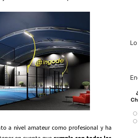
Lo
En
Ch
nto a nivel amateur como profesional y ha
 tener en cuenta que
cumple con todas las