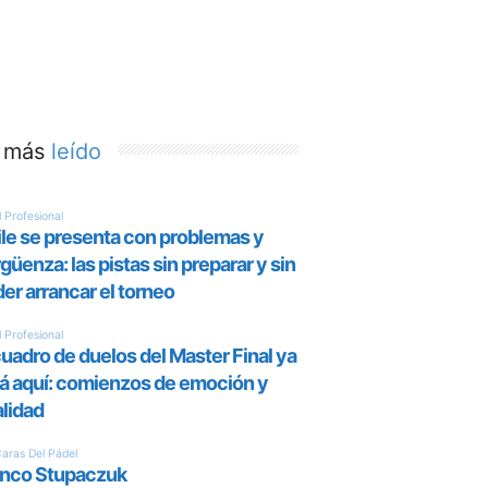
 más
leído