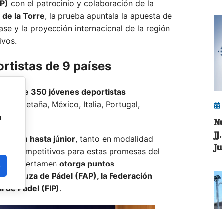
AP)
con el patrocinio y colaboración de la
 de la Torre
, la prueba apuntala la apuesta de
ase y la proyección internacional de la región
ivos.
ortistas de 9 países
edor de 350 jóvenes deportistas
Gran Bretaña,
México,
Italia,
Portugal,
u
N
J
ía
alevín hasta júnior
, tanto en modalidad
J
ivos competitivos para estas promesas del
cial: el certamen
otorga puntos
o
 Andaluza de Pádel (FAP), la Federación
l de Pádel (FIP)
.