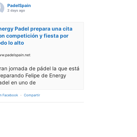
PadelSpain
2 days ago
nergy Padel prepara una cita
on competición y fiesta por
odo lo alto
w.padelspain.net
ran jornada de pádel la que está
reparando Felipe de Energy
adel en uno de
en Facebook
·
Compartir