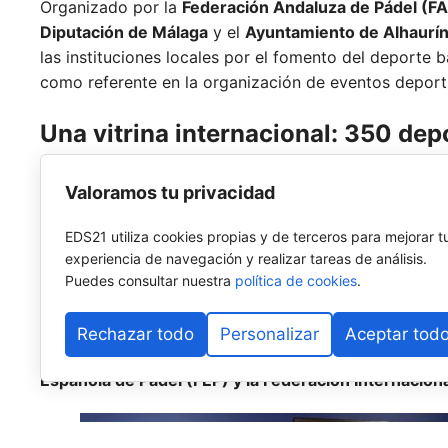
Organizado por la
Federación Andaluza de Pádel (F
Diputación de Málaga
y el
Ayuntamiento de Alhaurín
las instituciones locales por el fomento del deporte b
como referente en la organización de eventos deport
Una vitrina internacional: 350 dep
La competición contará con la participación de
alred
Valoramos tu privacidad
procedentes de nueve naciones:
España,
Dinamarca,
Argentina,
Rumanía y
Francia.
EDS21 utiliza cookies propias y de terceros para mejorar t
experiencia de navegación y realizar tareas de análisis.
El cuadro de competición abarcará desde la categor
Puedes consultar nuestra
política de cookies
.
masculina como femenina. Uno de los grandes atract
pádel es su alto valor estratégico en el escalafón ofi
Rechazar todo
Personalizar
Aceptar tod
simultáneamente para los rankings de la Federación
Española de Pádel (FEP) y la Federación Internaciona