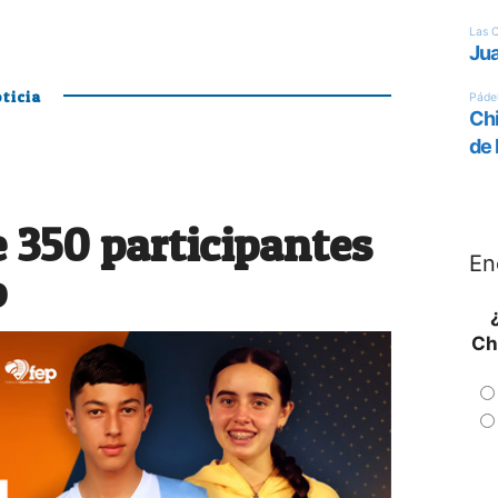
ticia
 350 participantes
En
o
Ch