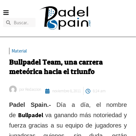
Material
Bullpadel Team, una carrera
meteórica hacia el triunfo
por
Redaccion
noviembre 8, 2011
8:24 am
Padel Spain.-
Día a día, el nombre
Bullpadel
de
va ganando más notoriedad y
fuerza gracias a su equipo de jugadores y
jugadoras quienes, sin duda, están