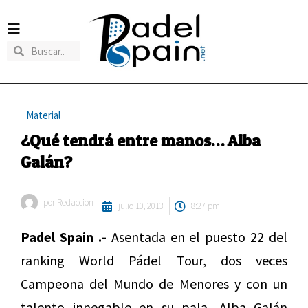
Material
¿Qué tendrá entre manos… Alba
Galán?
por
Redaccion
julio 10, 2013
8:27 pm
Padel Spain .-
Asentada en el puesto 22 del
ranking World Pádel Tour, dos veces
Campeona del Mundo de Menores y con un
talento innegable en su pala, Alba Galán