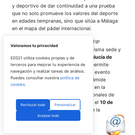
y deportivo de dar continuidad a una prueba
que no solo promueve los valores del deporte
en edades tempranas, sino que sitúa a Málaga
en el mapa del pádel internacional.
De forma paralela al desarrollo del FIP
Valoramos tu privacidad
Promises, la FAP organizará en la misma sede y
fechas los
Internacionales de Andalucía de
EDS21 utiliza cookies propias y de
Menores 2026
. Esta cita paralela permite
terceros para mejorar tu experiencia de
navegación y realizar tareas de análisis.
incorporar la categoría
benjamín
al evento
Puedes consultar nuestra
política de
global, completando así toda la pirámide
cookies
.
formativa.
El plazo para registrarse en la
categoría benjamín de los Internacionales de
Andalucía permanece abierto hasta el
10 de
Rechazar todo
Personalizar
agosto
a través de la web oficial de la
Aceptar todo
Federación.