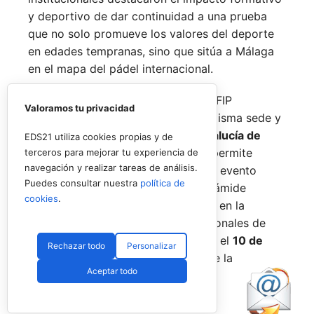
y deportivo de dar continuidad a una prueba
que no solo promueve los valores del deporte
en edades tempranas, sino que sitúa a Málaga
en el mapa del pádel internacional.
De forma paralela al desarrollo del FIP
Valoramos tu privacidad
Promises, la FAP organizará en la misma sede y
fechas los
Internacionales de Andalucía de
EDS21 utiliza cookies propias y de
Menores 2026
. Esta cita paralela permite
terceros para mejorar tu experiencia de
navegación y realizar tareas de análisis.
incorporar la categoría
benjamín
al evento
Puedes consultar nuestra
política de
global, completando así toda la pirámide
cookies
.
formativa.
El plazo para registrarse en la
categoría benjamín de los Internacionales de
Andalucía permanece abierto hasta el
10 de
Rechazar todo
Personalizar
agosto
a través de la web oficial de la
Aceptar todo
Federación.