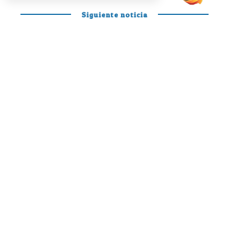
Siguiente noticia
PÁDEL PROFESIONAL
Otro día en la
oficina de Mariano
y Curro para
disfrutar y soñar