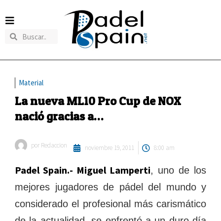
Material
La nueva ML10 Pro Cup de NOX
nació gracias a…
por
Redaccion
noviembre 19, 2011
8:00 am
Padel Spain.- Miguel Lamperti
, uno de los
mejores jugadores de pádel del mundo y
considerado el profesional más carismático
de la actualidad, se enfrentó a un duro día