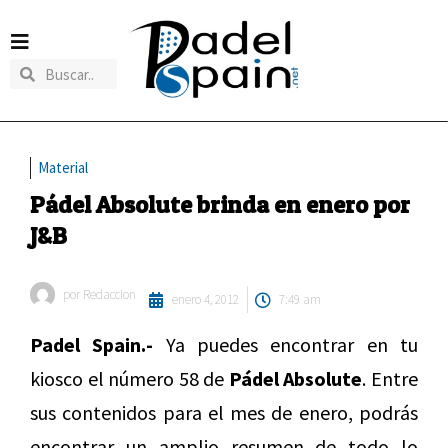
Material
Pádel Absolute brinda en enero por
J&B
por
Redaccion
enero 4, 2012
7:49 am
Padel Spain.-
Ya puedes encontrar en tu
kiosco el número 58 de
Pádel Absolute
. Entre
sus contenidos para el mes de enero, podrás
encontrar un amplio resumen de todo lo