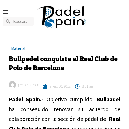
Material
Bullpadel conquista el Real Club de
Polo de Barcelona
por
Redaccion
enero 10, 2012
8:31 am
Padel Spain.-
Objetivo cumplido.
Bullpadel
ha conseguido renovar su acuerdo de
colaboración con la sección de pádel del
Real
Club Polo de Barcelona
, verdadera insignia y