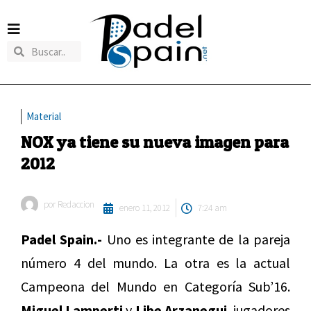
Material
NOX ya tiene su nueva imagen para
2012
por
Redaccion
enero 11, 2012
7:24 am
Padel Spain.-
Uno es integrante de la pareja
número 4 del mundo. La otra es la actual
Campeona del Mundo en Categoría Sub’16.
Miguel Lamperti
y
Libe Arzanegui
, jugadores