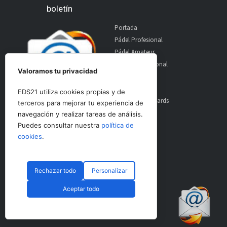
boletín
Portada
Pádel Profesional
Pádel Amateur
Pádel Internacional
Valoramos tu privacidad
Entrevistas
Material
EDS21 utiliza cookies propias y de
World Padel Awards
terceros para mejorar tu experiencia de
Contacto
navegación y realizar tareas de análisis.
Publicidad
Puedes consultar nuestra
política de
Aviso Legal
cookies
.
Rechazar todo
Personalizar
© CopyRight 2024 PadelSpain
Aceptar todo