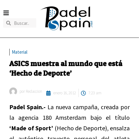
Material
ASICS muestra al mundo que está
‘Hecho de Deporte’
por
Redaccion
enero 16, 2012
7:23 am
Padel Spain.-
La nueva campaña, creada por
la agencia 180 Amsterdam bajo el título
‘Made of Sport’
(Hecho de Deporte), ensalza
el auténtico trayecto personal del atleta