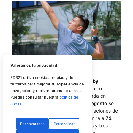
Valoramos tu privacidad
EDS21 utiliza cookies propias y de
El
Rafa Nadal Academy Padel Tour by
terceros para mejorar tu experiencia de
Playtomic
cerrará su primera edición en
navegación y realizar tareas de análisis.
Estados Unidos con una última parada en
Puedes consultar nuestra
política de
Nueva York
, donde del
14 al 16 de agosto
se
cookies
.
disputará el torneo final en las instalaciones de
Reserve Hudson Yards
. La cita reunirá a
72
Rechazar todo
Personalizar
jugadores
, repartidos en 36 parejas y tres