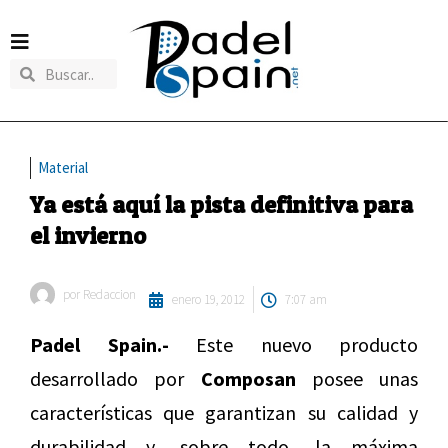
Material
Ya está aquí la pista definitiva para
el invierno
por
Redaccion
enero 19, 2012
7:07 am
Padel Spain.-
Este nuevo producto
desarrollado por
Composan
posee unas
características que garantizan su calidad y
durabilidad y, sobre todo, la máxima