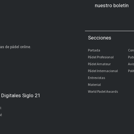
nuestro boletín
Secciones
as de pádel online.
Portada
Con
Pádel Profesional
Pub
Pádel Amateur
Avi
Pádel Internacional
Pol
Entrevistas
Material
World Padel Awards
Digitales Siglo 21
l
bé