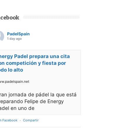
acebook
PadelSpain
1 day ago
nergy Padel prepara una cita
on competición y fiesta por
odo lo alto
w.padelspain.net
ran jornada de pádel la que está
reparando Felipe de Energy
adel en uno de
en Facebook
·
Compartir