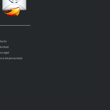
tacto
licidad
so Legal
itica de privacidad