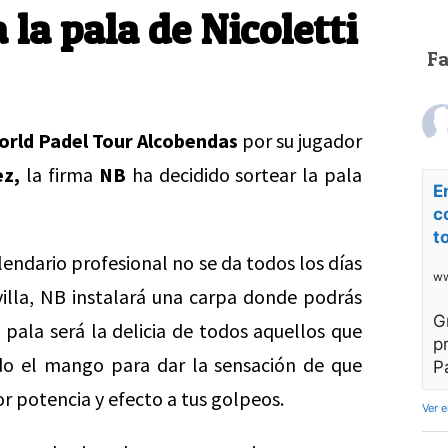
la pala de Nicoletti
F
orld Padel Tour Alcobendas
por su jugador
ez,
la firma
NB
ha decidido sortear la pala
E
c
t
alendario profesional no se da todos los días
ww
evilla, NB instalará una carpa donde podrás
G
a pala será la delicia de todos aquellos que
p
do el mango para dar la sensación de que
P
or potencia y efecto a tus golpeos.
Ver 