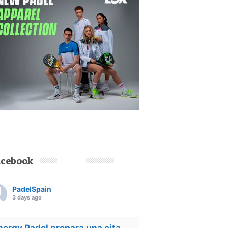
acebook
PadelSpain
3 days ago