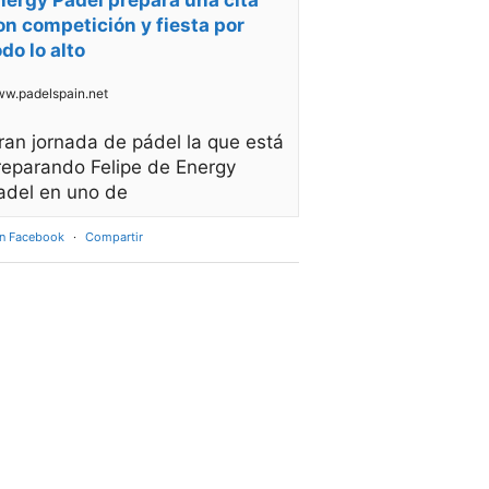
nergy Padel prepara una cita
on competición y fiesta por
odo lo alto
w.padelspain.net
ran jornada de pádel la que está
reparando Felipe de Energy
adel en uno de
en Facebook
·
Compartir