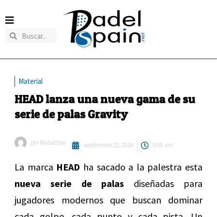
Material
HEAD lanza una nueva gama de su
serie de palas Gravity
por
Redaccion
septiembre 22, 2024
9:00 am
La marca
HEAD
ha sacado a la palestra esta
nueva serie de palas
diseñadas para
jugadores modernos que buscan dominar
cada golpe, cada punto y cada pista. Un