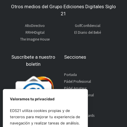
Otros medios del Grupo Ediciones Digitales Siglo
21
AltoDirectivo
GolfConfidencial
RRHHDigital
El Diario del Bebé
The Imagine House
Suscríbete a nuestro
Secciones
boletín
Portada
Pádel Profesional
Pádel Amateur
Pádel Internacional
Valoramos tu privacidad
Entrevistas
Material
EDS21 utiliza cookies propias y de
World Padel Awards
terceros para mejorar tu experiencia de
Contacto
navegación y realizar tareas de análisis.