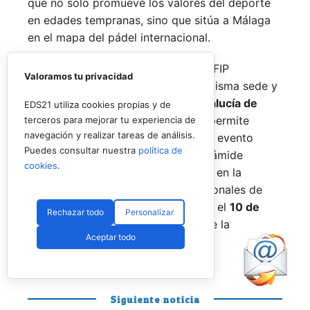
que no solo promueve los valores del deporte
en edades tempranas, sino que sitúa a Málaga
en el mapa del pádel internacional.
De forma paralela al desarrollo del FIP
Valoramos tu privacidad
Promises, la FAP organizará en la misma sede y
fechas los
Internacionales de Andalucía de
EDS21 utiliza cookies propias y de
Menores 2026
. Esta cita paralela permite
terceros para mejorar tu experiencia de
navegación y realizar tareas de análisis.
incorporar la categoría
benjamín
al evento
Puedes consultar nuestra
política de
global, completando así toda la pirámide
cookies
.
formativa.
El plazo para registrarse en la
categoría benjamín de los Internacionales de
Andalucía permanece abierto hasta el
10 de
Rechazar todo
Personalizar
agosto
a través de la web oficial de la
Aceptar todo
Federación.
Siguiente noticia