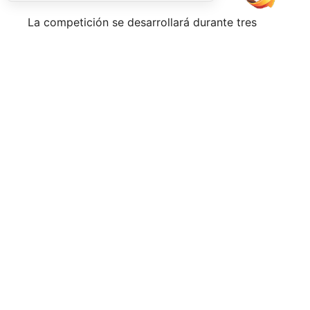
La competición se desarrollará durante tres
jornadas. Tras una fase de grupos entre el
viernes y el sábado, los mejores equipos
accederán a las finales del domingo, en una
jornada que combinará deporte y actividades
para los asistentes con el objetivo de convertir
el evento en una experiencia más allá de la
competición. Música en directo, activaciones y
espacios de ocio completarán la programación.