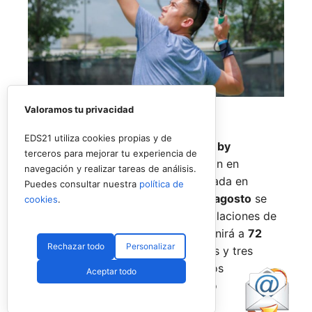
Valoramos tu privacidad
EDS21 utiliza cookies propias y de
El
Rafa Nadal Academy Padel Tour by
terceros para mejorar tu experiencia de
Playtomic
cerrará su primera edición en
navegación y realizar tareas de análisis.
Estados Unidos con una última parada en
Puedes consultar nuestra
política de
Nueva York
, donde del
14 al 16 de agosto
se
cookies
.
disputará el torneo final en las instalaciones de
Reserve Hudson Yards
. La cita reunirá a
72
Rechazar todo
Personalizar
jugadores
, repartidos en 36 parejas y tres
categorías, para decidir a los últimos
Aceptar todo
campeones del circuito en territorio
estadounidense.