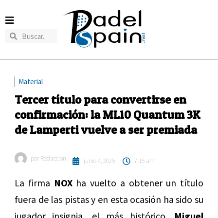
Material
Tercer título para convertirse en
confirmación: la ML10 Quantum 3K
de Lamperti vuelve a ser premiada
por
Redaccion
junio 4, 2025
7:15 am
La firma
NOX
ha vuelto a obtener un título
fuera de las pistas y en esta ocasión ha sido su
jugador insignia, el más histórico,
Miguel