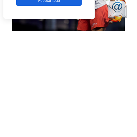
Aceptar todo
No fue el día de Salazar en Londres (Premier Padel)
Más allá de esta polémica, que esperamos no
vuelva a ocurrir, el día nos dejó también la
enorme victoria de
Bea Caldera
y
Carmen
Goenaga
ante unas desdibujadas y casi
desaparecidas
Aranza Osoro
y
Alejandra
Salazar,
quienes estuvieron muy por debajo del
nivel que suelen mostrar. Las dos españolas les
pasaron por encima con un
doble 6-1
en
apenas una hora de juego.
Ataque total contra una pareja que no defendió
bien, no fue capaz de conectar jugadas y que