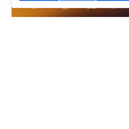
El pádel base internacional vuelve a fijar su mirada e
Alhaurín de la Torre
se prepara para albergar la
sext
Málaga
, uno de los torneos más longevos y consolid
Internacional de Pádel (FIP)
, cuya estructura se desp
Organizado por la
Federación Andaluza de Pádel (F
Diputación de Málaga
y el
Ayuntamiento de Alhaurín
las instituciones locales por el fomento del deporte b
como referente en la organización de eventos deport
Una vitrina internacional: 350 dep
La competición contará con la participación de
alred