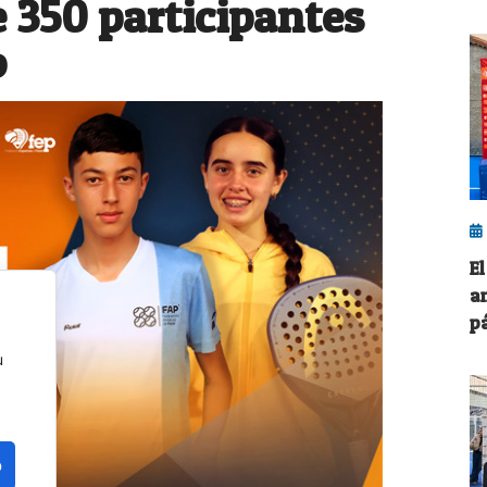
 350 participantes
o
E
a
pá
u
o