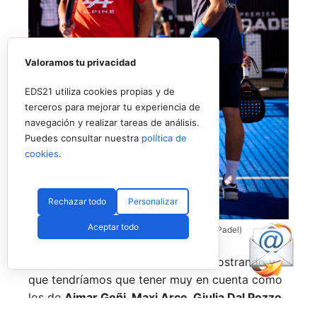
Valoramos tu privacidad
EDS21 utiliza cookies propias y de
terceros para mejorar tu experiencia de
navegación y realizar tareas de análisis.
Puedes consultar nuestra
política de
cookies
.
Rechazar todo
Personalizar
Aceptar todo
Coello y Galán, dos rivales fantásticos (Premier Padel)
Nombres propios que se han ido mostrando y
que tendríamos que tener muy en cuenta como
los de
Aimar Goñi, Maxi Arce, Giulia Dal Pozzo,
más recientemente
Javi Leal
y
Fran Guerrero
y