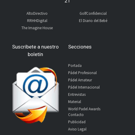
21
AltoDirectivo
GolfConfidencial
RRHHDigital
El Diario del Bebé
The Imagine House
Suscríbete a nuestro
Secciones
boletín
Portada
Pádel Profesional
Pádel Amateur
Pádel Internacional
Entrevistas
Material
World Padel Awards
Contacto
Publicidad
Aviso Legal