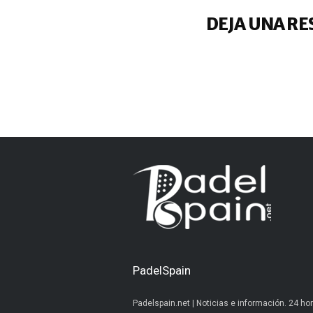
DEJA UNA RE
PadelSpain
Padelspain.net | Noticias e información. 24 hor