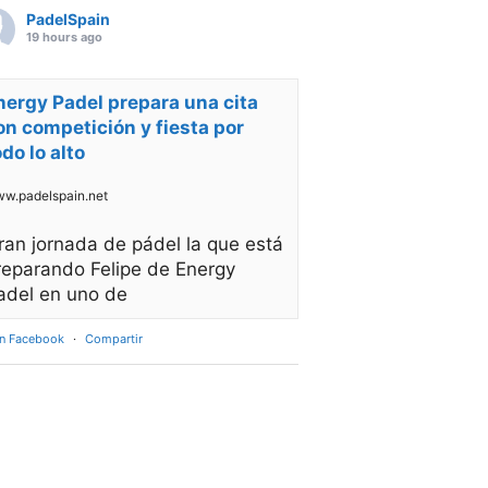
PadelSpain
19 hours ago
nergy Padel prepara una cita
on competición y fiesta por
odo lo alto
w.padelspain.net
ran jornada de pádel la que está
reparando Felipe de Energy
adel en uno de
en Facebook
·
Compartir