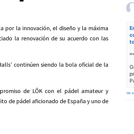
a por la innovación, el diseño y la máxima
E
c
iado la renovación de su acuerdo con las
t
ww
alls’ continúen siendo la bola oficial de la
G
p
P
mpromiso de LÕK con el pádel amateur y
Ver 
cuito de pádel aficionado de España y uno de