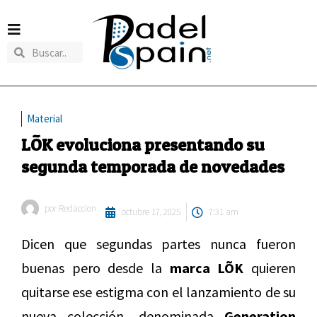
Material
LÕK evoluciona presentando su
segunda temporada de novedades
por
Redaccion
octubre 17, 2025
7:31 am
Dicen que segundas partes nunca fueron
buenas pero desde la
marca LÕK
quieren
quitarse ese estigma con el lanzamiento de su
nueva colección, denominada
Generation