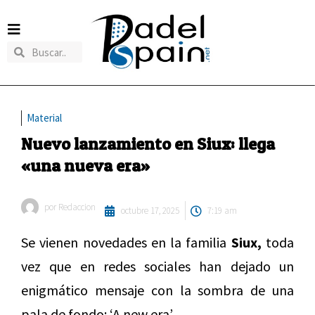
Material
Nuevo lanzamiento en Siux: llega
«una nueva era»
por
Redaccion
octubre 17, 2025
7:19 am
Se vienen novedades en la familia
Siux,
toda
vez que en redes sociales han dejado un
enigmático mensaje con la sombra de una
pala de fondo: ‘A new era’.