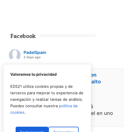
Facebook
PadelSpain
2 days ago
Energy Padel prepara una cita con
Valoramos tu privacidad
competición y fiesta por todo lo alto
EDS21 utiliza cookies propias y de
terceros para mejorar tu experiencia de
www.padelspain.net
navegación y realizar tareas de análisis.
Gran jornada de pádel la que está
Puedes consultar nuestra
política de
cookies
.
preparando Felipe de Energy Padel en uno
de
Ver en Facebook
·
Compartir