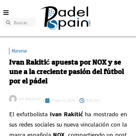
Material
Ivan Rakitić apuesta por NOX y se
une a la creciente pasión del fútbol
por el pádel
por
Redaccion
mayo 15, 2026
6:00 am
El exfutbolista
Ivan Rakitić
ha mostrado en
sus redes sociales su nueva vinculación con la
marca española
NOX
, compartiendo un post