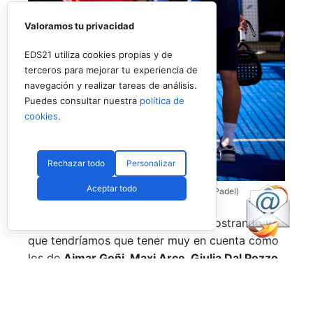
Valoramos tu privacidad
EDS21 utiliza cookies propias y de
terceros para mejorar tu experiencia de
navegación y realizar tareas de análisis.
Puedes consultar nuestra
política de
cookies
.
Rechazar todo
Personalizar
Aceptar todo
Coello y Galán, dos rivales fantásticos (Premier Padel)
Nombres propios que se han ido mostrando y
que tendríamos que tener muy en cuenta como
los de
Aimar Goñi, Maxi Arce, Giulia Dal Pozzo,
más recientemente
Javi Leal
y
Fran Guerrero
y
otros como los de
Miguel Lamperti
o
Alejandra
Salazar,
a los que siempre recordaremos, y que