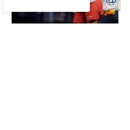
No fue el día de Salazar en Londres (Premier Padel)
Más allá de esta polémica, que esperamos no
vuelva a ocurrir, el día nos dejó también la
enorme victoria de
Bea Caldera
y
Carmen
Goenaga
ante unas desdibujadas y casi
desaparecidas
Aranza Osoro
y
Alejandra
Salazar,
quienes estuvieron muy por debajo del
nivel que suelen mostrar. Las dos españolas les
pasaron por encima con un
doble 6-1
en
apenas una hora de juego.
Ataque total contra una pareja que no defendió
bien, no fue capaz de conectar jugadas y que
no tuvo
‘feeling’
con la pista en ningún