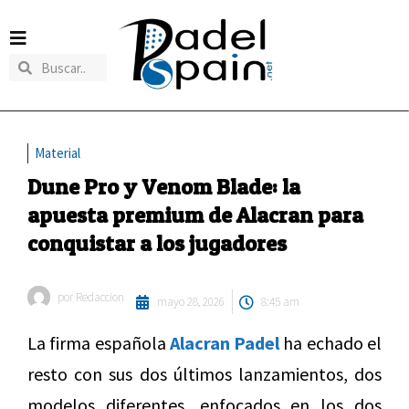
Material
Dune Pro y Venom Blade: la
apuesta premium de Alacran para
conquistar a los jugadores
por
Redaccion
mayo 28, 2026
8:45 am
La firma española
Alacran Padel
ha echado el
resto con sus dos últimos lanzamientos, dos
modelos diferentes, enfocados en los dos