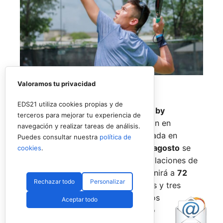
Valoramos tu privacidad
EDS21 utiliza cookies propias y de
El
Rafa Nadal Academy Padel Tour by
terceros para mejorar tu experiencia de
Playtomic
cerrará su primera edición en
navegación y realizar tareas de análisis.
Estados Unidos con una última parada en
Puedes consultar nuestra
política de
Nueva York
, donde del
14 al 16 de agosto
se
cookies
.
disputará el torneo final en las instalaciones de
Reserve Hudson Yards
. La cita reunirá a
72
Rechazar todo
Personalizar
jugadores
, repartidos en 36 parejas y tres
categorías, para decidir a los últimos
Aceptar todo
campeones del circuito en territorio
estadounidense.