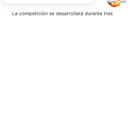
La competición se desarrollará durante tres
jornadas. Tras una fase de grupos entre el
viernes y el sábado, los mejores equipos
accederán a las finales del domingo, en una
jornada que combinará deporte y actividades
para los asistentes con el objetivo de convertir
el evento en una experiencia más allá de la
competición. Música en directo, activaciones y
espacios de ocio completarán la programación.