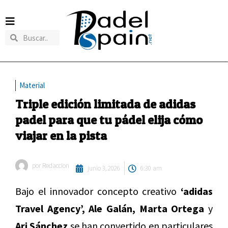
Material
Triple edición limitada de adidas
padel para que tu pádel elija cómo
viajar en la pista
por
Redaccion
junio 3, 2026
6:30 am
Bajo el innovador concepto creativo
‘adidas
Travel Agency’, Ale Galán, Marta Ortega
y
Ari Sánchez
se han convertido en particulares