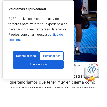
Valoramos tu privacidad
EDS21 utiliza cookies propias y de
terceros para mejorar tu experiencia de
navegación y realizar tareas de análisis.
Puedes consultar nuestra
política de
cookies
.
Rechazar todo
Personalizar
Aceptar todo
Coello y Galán, dos rivales fantásticos (Premier Padel)
Nombres propios que se han ido mostrando y
que tendríamos que tener muy en cuenta como
los de
Aimar Goñi, Maxi Arce, Giulia Dal Pozzo,
más recientemente
Javi Leal
y
Fran Guerrero
y
otros como los de
Miguel Lamperti
o
Alejandra
Salazar,
a los que siempre recordaremos, y que