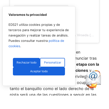
Valoramos tu privacidad
EDS21 utiliza cookies propias y de
terceros para mejorar tu experiencia de
Una publicación compartida de Veronica Virseda (@verovirseda)
navegación y realizar tareas de análisis.
Puedes consultar nuestra
política de
cookies
.
Con el mercado de parejas todavía en
movimiento y varios cambios por anunciar tras
Rechazar todo
Personalizar
el verano,
Virseda inicia una nueva etapa con la
mirada puesta en recuperar sensaciones
y
Aceptar todo
volver a pelear por posiciones de privilegio en
el circuito. La incógnita sobre quién ocupará
tanto el banquillo como el lado derecho de la
pista será una de las cuestiones a seguir en las
próximas semanas.